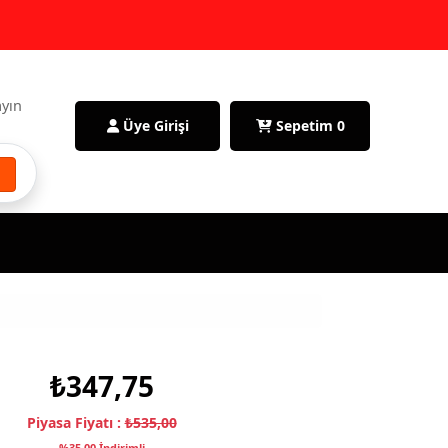
ayın
Üye Girişi
Sepetim
0
₺347,75
Piyasa Fiyatı :
₺535,00
%35,00 İndirimli