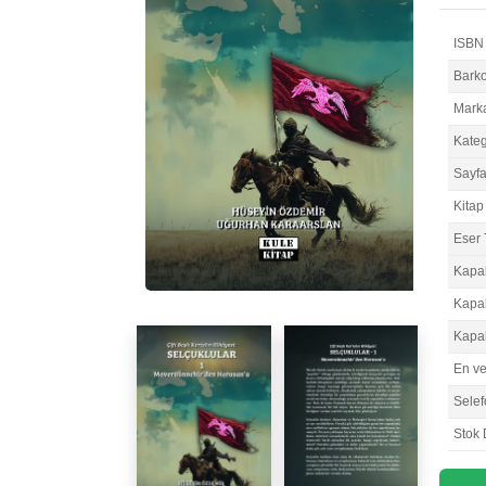
ISBN
Bark
Mark
Kateg
Sayfa
Kitap 
Eser 
Kapa
Kapa
Kapa
En v
Selef
Stok