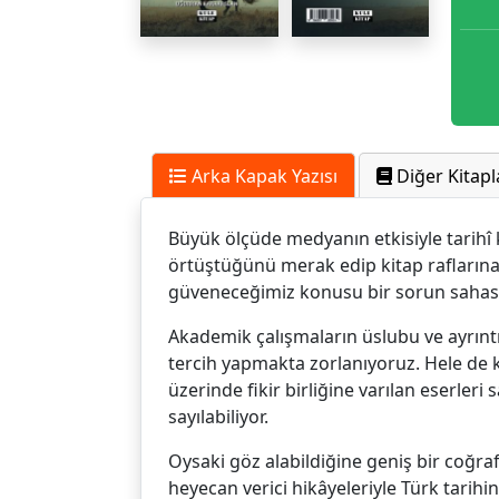
Arka Kapak Yazısı
Diğer Kitapl
Büyük ölçüde medyanın etkisiyle tarihî
örtüştüğünü merak edip kitap raflarına 
güveneceğimiz konusu bir sorun sahası 
Akademik çalışmaların üslubu ve ayrıntıl
tercih yapmakta zorlanıyoruz. Hele de k
üzerinde fikir birliğine varılan eserler
sayılabiliyor.
Oysaki göz alabildiğine geniş bir coğra
heyecan verici hikâyeleriyle Türk tarihi