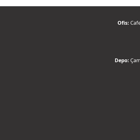
Ofis:
Cafe
Depo:
Çaml