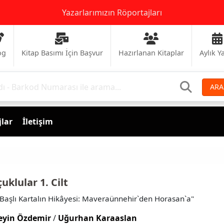
Yazarlarımızın Röportajları
og
Kitap Basımı İçin Başvur
Hazırlanan Kitaplar
Aylık Y
ARA
lar
İletişim
çuklular 1. Cilt
t Başlı Kartalın Hikâyesi: Maveraünnehir`den Horasan`a"
eyin Özdemir
/
Uğurhan Karaaslan