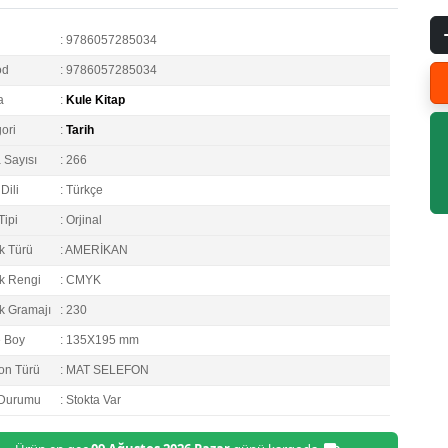
: 9786057285034
od
: 9786057285034
a
:
Kule Kitap
ori
:
Tarih
 Sayısı
: 266
Dili
: Türkçe
Tipi
: Orjinal
k Türü
: AMERİKAN
k Rengi
: CMYK
k Gramajı
: 230
e Boy
: 135X195 mm
on Türü
: MAT SELEFON
 Durumu
: Stokta Var