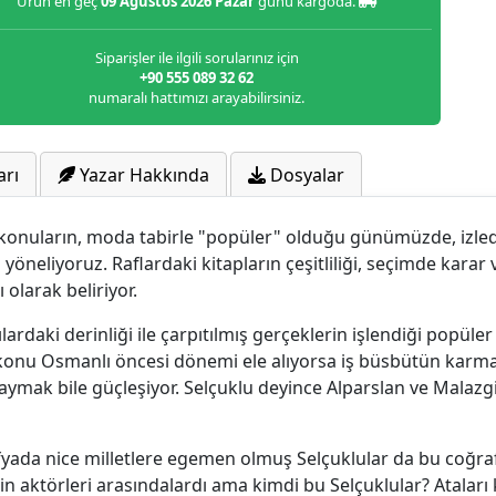
Ürün en geç
09 Ağustos 2026 Pazar
günü kargoda.
Siparişler ile ilgili sorularınız için
+90 555 089 32 62
numaralı hattımızı arayabilirsiniz.
arı
Yazar Hakkında
Dosyalar
 konuların, moda tabirle "popüler" olduğu günümüzde, izle
yöneliyoruz. Raflardaki kitapların çeşitliliği, seçimde kara
olarak beliriyor.
ardaki derinliği ile çarpıtılmış gerçeklerin işlendiği popül
onu Osmanlı öncesi dönemi ele alıyorsa iş büsbütün karmaşık
i saymak bile güçleşiyor. Selçuklu deyince Alparslan ve Malaz
fyada nice milletlere egemen olmuş Selçuklular da bu coğraf
nin aktörleri arasındalardı ama kimdi bu Selçuklular? Ataları