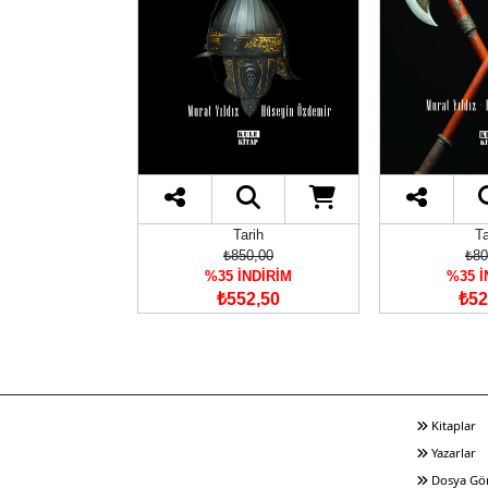
arih
Tarih
Ta
50,00
₺850,00
₺80
İNDİRİM
%35 İNDİRİM
%35 İ
87,50
₺552,50
₺52
Kitaplar
Yazarlar
Dosya Gö