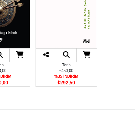
rih
Tarih
0,00
₺450,00
NDİRİM
%35 İNDİRİM
0,00
₺292,50
r