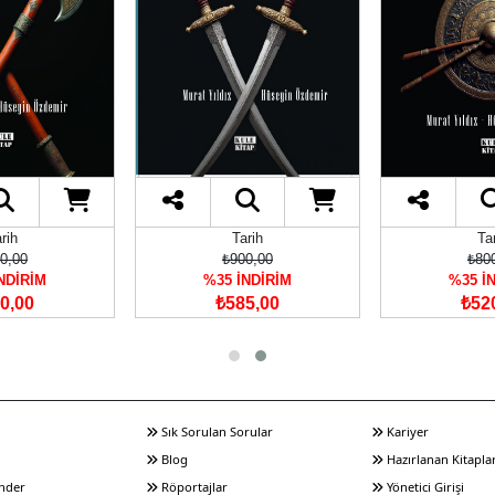
rih
Tarih
Ta
0,00
₺900,00
₺80
NDİRİM
%35 İNDİRİM
%35 İ
0,00
₺585,00
₺52
Sık Sorulan Sorular
Kariyer
Blog
Hazırlanan Kitapla
nder
Röportajlar
Yönetici Girişi