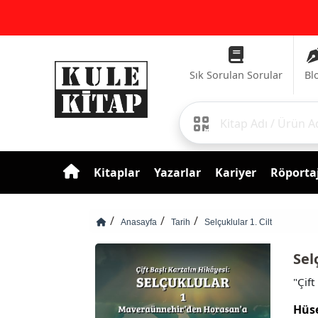
Sık Sorulan Sorular
Bl
Kitaplar
Yazarlar
Kariyer
Röportaj
Anasayfa
Tarih
Selçuklular 1. Cilt
Sel
"Çif
Hüs