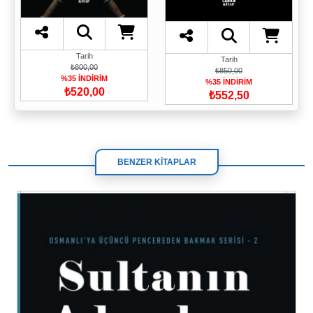
Tarih
Tarih
₺800,00
₺850,00
%35 İNDİRİM
%35 İNDİRİM
₺520,00
₺552,50
BENZER KİTAPLAR