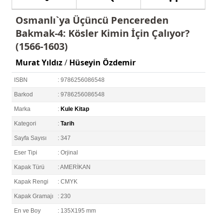
Osmanlı`ya Üçüncü Pencereden
Bakmak-4: Kösler Kimin İçin Çalıyor?
(1566-1603)
Murat Yıldız
/
Hüseyin Özdemir
ISBN
: 9786256086548
Barkod
: 9786256086548
Marka
:
Kule Kitap
Kategori
:
Tarih
Sayfa Sayısı
: 347
Eser Tipi
: Orjinal
Kapak Türü
: AMERİKAN
Kapak Rengi
: CMYK
Kapak Gramajı
: 230
En ve Boy
: 135X195 mm