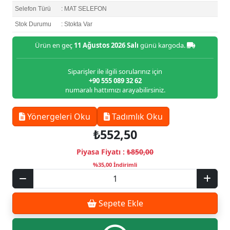
Selefon Türü
: MAT SELEFON
Stok Durumu
: Stokta Var
Ürün en geç
11 Ağustos 2026 Salı
günü kargoda.
Siparişler ile ilgili sorularınız için
+90 555 089 32 62
numaralı hattımızı arayabilirsiniz.
Yönergeleri Oku
Tadımlık Oku
₺552,50
Piyasa Fiyatı :
₺850,00
%35,00 İndirimli
Sepete Ekle