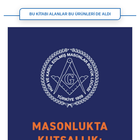
BU KİTABI ALANLAR BU ÜRÜNLERİ DE ALDI