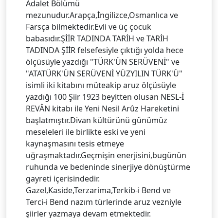
Adalet Bölümü
mezunudur.Arapça,İngilizce,Osmanlıca ve
Farsça bilmektedir.Evli ve üç çocuk
babasıdır.ŞİİR TADINDA TARİH ve TARİH
TADINDA ŞİİR felsefesiyle çıktığı yolda hece
ölçüsüyle yazdığı "TÜRK'ÜN SERÜVENİ" ve
"ATATÜRK'ÜN SERÜVENİ YÜZYILIN TÜRK'Ü"
isimli iki kitabını müteakip aruz ölçüsüyle
yazdığı 100 Şiir 1923 beyitten olusan NESL-İ
REVÂN kitabı ile Yeni Nesil Arûz Hareketini
başlatmıştır.Divan kültürünü günümüz
meseleleri ile birlikte eski ve yeni
kaynaşmasını tesis etmeye
uğraşmaktadır.Geçmişin enerjisini,bugünün
ruhunda ve bedeninde sinerjiye dönüştürme
gayreti içerisindedir.
Gazel,Kaside,Terzarima,Terkib-i Bend ve
Terci-i Bend nazım türlerinde aruz vezniyle
şiirler yazmaya devam etmektedir.