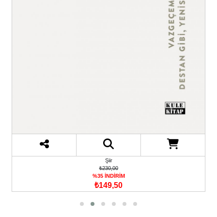
Şiir
₺230,00
%35 İNDİRİM
₺149,50