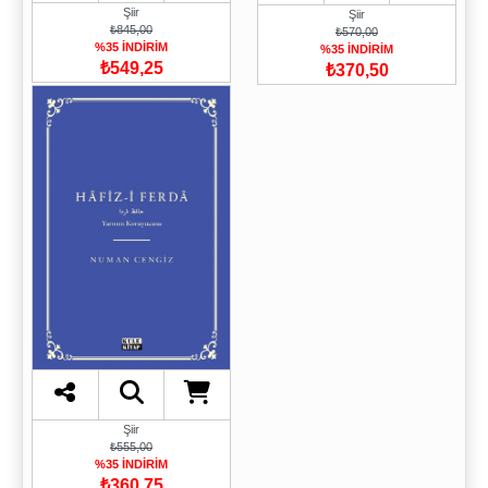
Şiir
Şiir
₺845,00
₺570,00
%35 İNDİRİM
%35 İNDİRİM
₺549,25
₺370,50
Şiir
₺555,00
%35 İNDİRİM
₺360,75