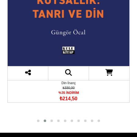
Din-İnanç
₺330,00
%35 İNDİRİM
₺214,50