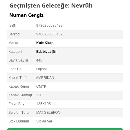
Geçmişten Geleceğe: Nevrûh
Numan Cengiz
ISBN
: 9786256086432
Barkod
: 9786256086432
Marka
:
Kule Kitap
Kategori
:
Edebiyat
Şiir
Sayfa Sayısı
: 448
Eser Tipi
: Orjinal
Kapak Türü
: AMERİKAN
Kapak Rengi
: CMYK
Kapak Gramajı
: 230
En ve Boy
: 135X195 mm
Selefon Türü
: MAT SELEFON
Stok Durumu
: Stokta Var