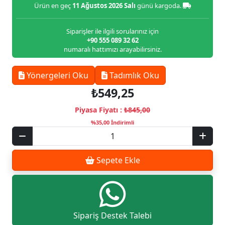
Ürün en geç
11 Ağustos 2026 Salı
günü kargoda.
Siparişler ile ilgili sorularınız için
+90 555 089 32 62
numaralı hattımızı arayabilirsiniz.
Yönergeleri Oku
Tadımlık Oku
₺549,25
Piyasa Fiyatı :
₺845,00
%35,00 İndirimli
Sepete Ekle
Sipariş Destek Talebi