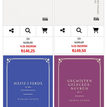
Şiir
Şiir
₺230,00
₺225,00
%35 İNDİRİM
%35 İNDİRİM
₺149,50
₺146,25