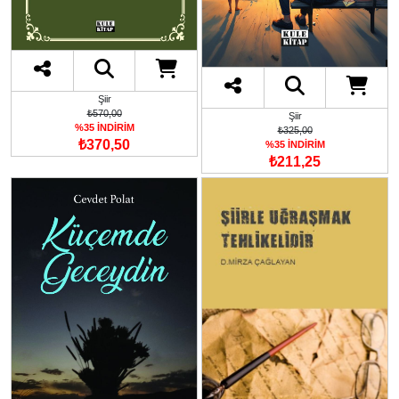
Şiir
₺570,00
Şiir
%35 İNDİRİM
₺325,00
₺370,50
%35 İNDİRİM
₺211,25