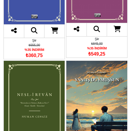
Şiir
Şiir
₺845,00
₺555,00
%35 İNDİRİM
%35 İNDİRİM
₺549,25
₺360,75