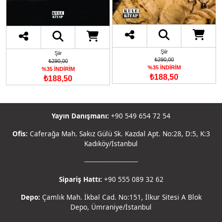
Şiir
Şiir
₺290,00
₺290,00
%35 İNDİRİM
%35 İNDİRİM
₺188,50
₺188,50
Yayın Danışmanı:
+90 549 654 72 54
Ofis:
Caferağa Mah. Sakız Gülü Sk. Kazdal Apt. No:28, D:5, K:3
Kadıköy/İstanbul
---------------------------
Sipariş Hattı:
+90 555 089 32 62
Depo:
Çamlık Mah. İkbal Cad. No:151, İlkur Sitesi A Blok
Depo, Ümraniye/İstanbul