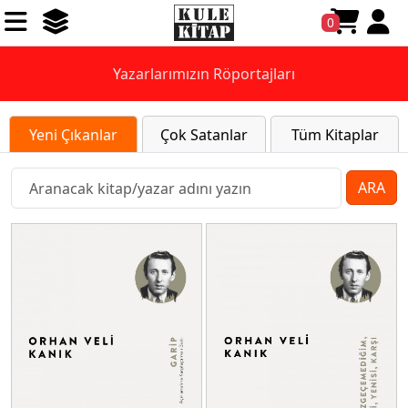
0
Yazarlarımızın Röportajları
Yeni Çıkanlar
Çok Satanlar
Tüm Kitaplar
ARA