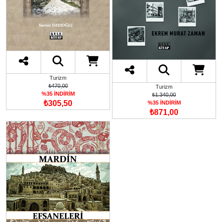
Turizm
₺470,00
Turizm
%35 İNDİRİM
₺1.340,00
₺305,50
%35 İNDİRİM
₺871,00