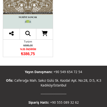
Turizm
₺595,00
%35 İNDİRİM
₺386,75
Yayın Danışmanı:
+90 549 654 72 54
Ofis:
Caferağa Mah. Sakız Gülü Sk. Kazdal Apt. No:28, D:5, K:3
Kadıköy/İstanbul
---------------------------
Sipariş Hattı:
+90 555 089 32 62