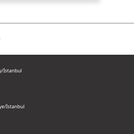
r
y/İstanbul
ye/İstanbul