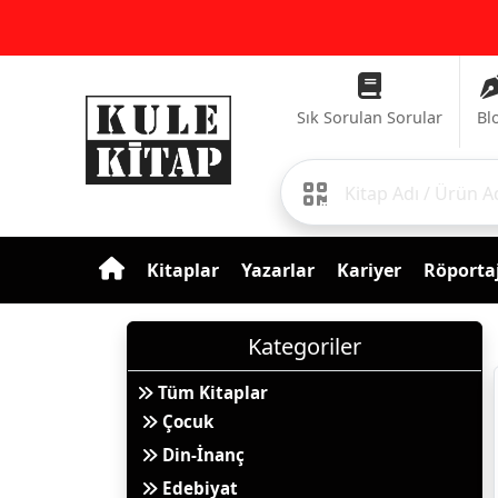
Sık Sorulan Sorular
Bl
Kitaplar
Yazarlar
Kariyer
Röportaj
Kategoriler
Tüm Kitaplar
Çocuk
Din-İnanç
Edebiyat