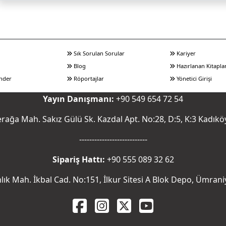
Sık Sorulan Sorular
Kariyer
Blog
Hazırlanan Kitapla
nder
Röportajlar
Yönetici Girişi
Yayın Danışmanı:
+90 549 654 72 54
rağa Mah. Sakız Gülü Sk. Kazdal Apt. No:28, D:5, K:3 Kadıkö
---------------------------
Sipariş Hattı:
+90 555 089 32 62
ık Mah. İkbal Cad. No:151, İlkur Sitesi A Blok Depo, Ümrani