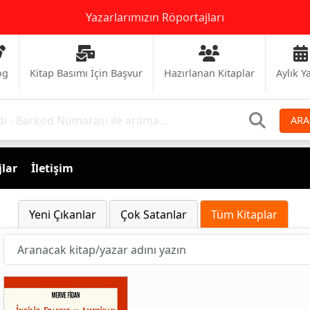
Yazarlarımızın Röportajları
og
Kitap Basımı İçin Başvur
Hazırlanan Kitaplar
Aylık Y
ARA
lar
İletişim
Yeni Çıkanlar
Çok Satanlar
Tüm Kitaplar