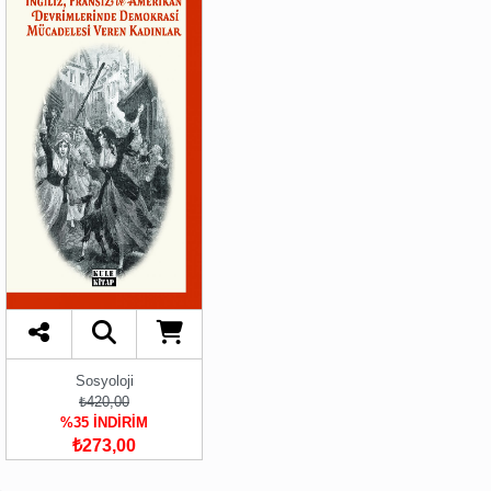
Sosyoloji
₺420,00
%35 İNDİRİM
₺273,00