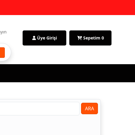
ayın
Üye Girişi
Sepetim
0
ARA