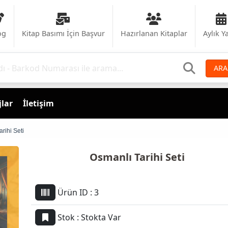
og
Kitap Basımı İçin Başvur
Hazırlanan Kitaplar
Aylık Y
ARA
lar
İletişim
rihi Seti
Osmanlı Tarihi Seti
Ürün ID :
3
Stok :
Stokta Var