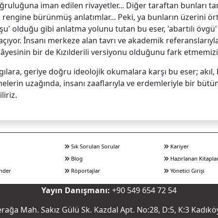
oğruluğuna iman edilen rivayetler... Diğer taraftan bunları 
in rengine bürünmüş anlatımlar... Peki, ya bunların üzerini ö
şu' olduğu gibi anlatma yolunu tutan bu eser, 'abartılı övgü'
ıyor. İnsanı merkeze alan tavrı ve akademik referanslarıyla
âyesinin bir de Kızılderili versiyonu olduğunu fark etmemizi 
gılara, geriye doğru ideolojik okumalara karşı bu eser; akıl, 
melerin uzağında, insanı zaaflarıyla ve erdemleriyle bir bü
iriz.
Sık Sorulan Sorular
Kariyer
Blog
Hazırlanan Kitapla
nder
Röportajlar
Yönetici Girişi
Yayın Danışmanı:
+90 549 654 72 54
rağa Mah. Sakız Gülü Sk. Kazdal Apt. No:28, D:5, K:3 Kadıkö