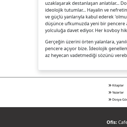
uzaklaşarak destanlaşan anlatılar... D
ideolojik tutumlar... Hayalin ve nefret
ve güçlü yanlarıyla kabul ederek 'olmu
düşünce ufkumuzda yeni bir pencere aç
yolculuğa davet ediyor. Her kovboy hik
Gerçeğin üzerini örten yalanlara, yanıl
pencere açıyor bize. İdeolojik genelle
az heyecan vadetmediği sözünü verebil
Kitaplar
Yazarlar
Dosya Gö
Ofis:
Cafe